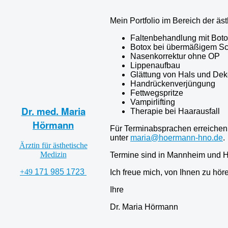
Mein Portfolio im Bereich
der äs
Faltenbehandlung mit Bot
Botox bei übermäßigem Sc
Nasenkorrektur ohne OP
Lippenaufbau
Glättung von Hals und Dek
Handrückenverjüngung
Fettwegspritze
Vampirlifting
Dr. med. Maria
Therapie bei Haarausfall
Hörmann
Für Terminabsprachen erreichen
unter
maria@hoermann-hno.de
.
Ärztin für ästhetische
Medizin
Termine sind in Mannheim und H
+49
171 985 1723
Ich freue mich, von Ihnen zu hör
Ihre
Dr. Maria Hörmann